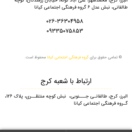
البرز، کرج، محمدشهر، علی آباد گونه، خیابان رزمندگان، کوچه
طالقانی، نبش عدل ۶ گروه فرهنگی اجتماعی کیانا
026-36304958
09335075853
© تمامی حقوق برای
گروه فرهنگی اجتماعی کیانا
محفوظ است.
ارتباط با شعبه کرج
البرز، کرج، طالقانـی جـــنوبی، نبش کوچه منتظــری، پلاک 126،
گـروه فرهنگی اجتماعی کیانا
026-32253880
09335075853