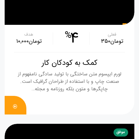
4
%
فعلی
هدف
‪350تومان‬
‪10,000تومان‬
کمک به کودکان کار
لورم ایپسوم متن ساختگی با تولید سادگی نامفهوم از
صنعت چاپ و با استفاده از طراحان گرافیک است.
چاپگرها و متون بلکه روزنامه و مجله…
DONATE
NOW
موفق