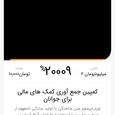
20009
%
فعلی
هدف
‪2 میلیونتومان‬
‪10,000تومان‬
کمپین جمع آوری کمک های مالی
برای جوانان
لورم ایپسوم متن ساختگی با تولید سادگی نامفهوم از
صنعت چاپ و با استفاده از طراحان گرافیک است.