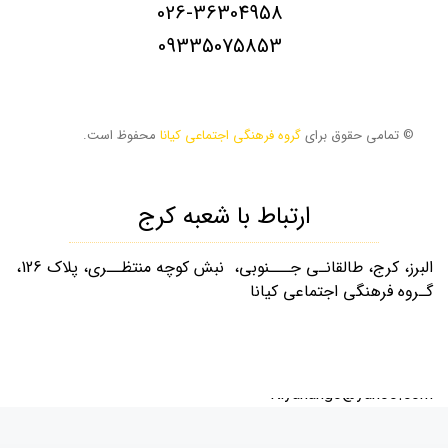
026-36304958
09335075853
© تمامی حقوق برای
گروه فرهنگی اجتماعی کیانا
محفوظ است.
ارتباط با شعبه کرج
البرز، کرج، طالقانـی جـــنوبی، نبش کوچه منتظــری، پلاک 126،
گـروه فرهنگی اجتماعی کیانا
026-32253880
09335075853
Kiyanango@yahoo.com