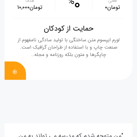
0
%
فعلی
هدف
‪0تومان‬
‪10,000تومان‬
حمایت از کودکان
لورم ایپسوم متن ساختگی با تولید سادگی نامفهوم از
صنعت چاپ و با استفاده از طراحان گرافیک است.
چاپگرها و متون بلکه روزنامه و مجله…
DONATE
NOW
"من متوجه شدم که مدرسه می تواند به من