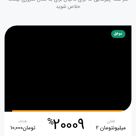
خلاص شوید
موفق
20009
%
فعلی
هدف
‪2 میلیونتومان‬
‪10,000تومان‬