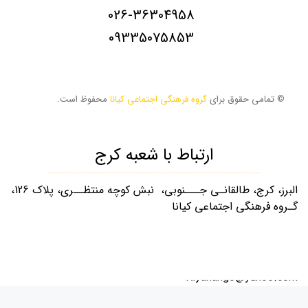
026-36304958
09335075853
© تمامی حقوق برای
گروه فرهنگی اجتماعی کیانا
محفوظ است.
ارتباط با شعبه کرج
البرز، کرج، طالقانـی جـــنوبی، نبش کوچه منتظــری، پلاک 126،
گـروه فرهنگی اجتماعی کیانا
026-32253880
09335075853
Kiyanango@yahoo.com