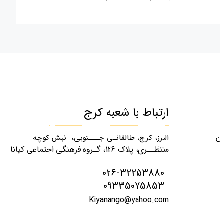
ارتباط با شعبه کرج
ن
البرز، کرج، طالقانـی جـــنوبی، نبش کوچه
منتظــری، پلاک 126، گـروه فرهنگی اجتماعی کیانا
026-32253880
09335075853
Kiyanango@yahoo.com