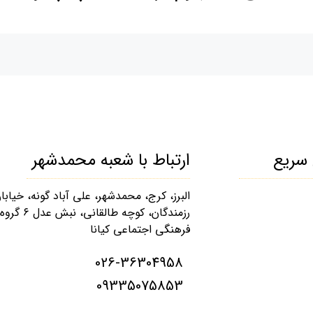
سریع
ارتباط با شعبه محمدشهر
البرز، کرج، محمدشهر، علی آباد گونه، خیابا
رزمندگان، کوچه طالقانی، نبش عدل ۶ گروه
فرهنگی اجتماعی کیانا
026-36304958
09335075853